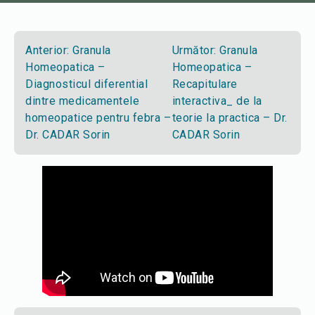
Anterior:
Granula
Următor:
Granula
Homeopatica –
Homeopatica –
Diagnosticul diferential
Recapitulare
dintre medicamentele
interactiva_ de la
homeopatice pentru febra –
teorie la practica – Dr.
Dr. CADAR Sorin
CADAR Sorin