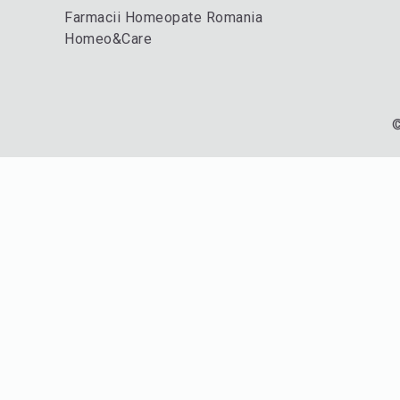
Farmacii Homeopate Romania
Homeo&Care
©