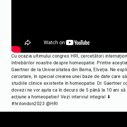
Cu ocazia ultimului congres HRI, cercetători internațio
întrebărilor noastre despre homeopatie. Printre acești
Gaertner de la Universitatea din Berna, Elveția. Ne expl
cercetare, în special crearea unei baze de date care s
studiile clinice existente în homeopatie. Dr. Gaertner 
dovezi ne vor ajuta ca în decurs de 5 până la 10 ani s
acțiune a homeopatiei! Vezi interviul integral ⬇
#hrilondon2023 @HRI