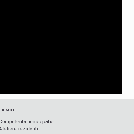
ursuri
Competenta homeopatie
Ateliere rezidenti