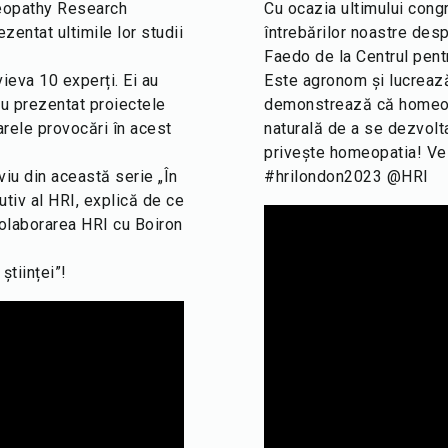
omeopathy Research
Cu ocazia ultimului congr
ezentat ultimile lor studii
întrebărilor noastre des
Faedo de la Centrul pent
ieva 10 experți. Ei au
Este agronom și lucrează
au prezentat proiectele
demonstrează că homeopat
arele provocări în acest
naturală de a se dezvolta
privește homeopatia! Vez
iu din această serie „În
#hrilondon2023 @HRI
utiv al HRI, explică de ce
olaborarea HRI cu Boiron
științei”!