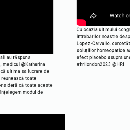
Cu ocazia ultimului congr
întrebărilor noastre des
Lopez-Carvallo, cercetăt
soluțiilor homeopatice a
nali au răspuns
efect placebo asupra unei
a, medicul @Katharina
#hrilondon2023 @HRI
ică ultima sa lucrare de
ă reunească toate
consideră că toate aceste
ă înțelegem modul de