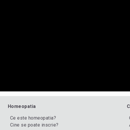
Homeopatia
C
Ce este homeopatia?
Cine se poate inscrie?