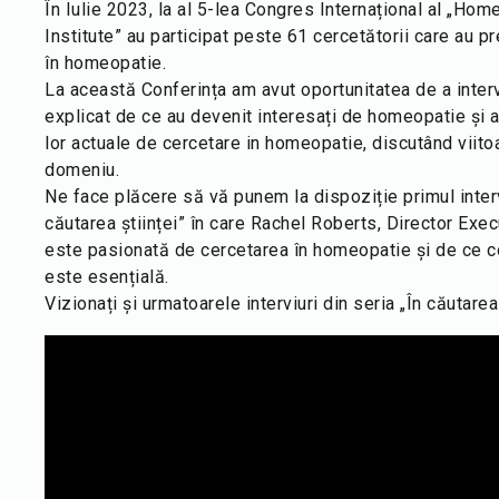
În Iulie 2023, la al 5-lea Congres Internațional al „H
Institute” au participat peste 61 cercetătorii care au pr
în homeopatie.
La această Conferința am avut oportunitatea de a interv
explicat de ce au devenit interesați de homeopatie și 
lor actuale de cercetare in homeopatie, discutând viito
domeniu.
Ne face plăcere să vă punem la dispoziție primul interv
căutarea științei” în care Rachel Roberts, Director Exec
este pasionată de cercetarea în homeopatie și de ce c
este esențială.
Vizionați și urmatoarele interviuri din seria „În căutarea 