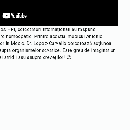
es HRI, cercetători internaționali au răspuns
pre homeopatie. Printre aceștia, medicul Antonio
or în Mexic. Dr. Lopez-Carvallo cercetează acțiunea
supra organismelor acvatice. Este greu de imaginat un
 stridii sau asupra creveților! 😉