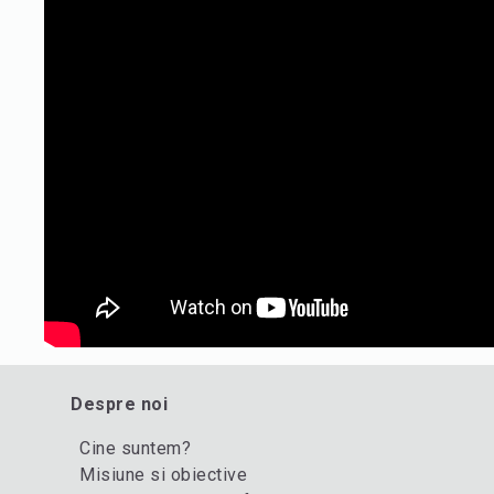
Despre noi
Cine suntem?
Misiune si obiective