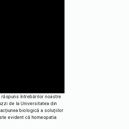
u răspuns întrebărilor noastre
zzi de la Universitatea din
acțiunea biologică a soluțiilor
 este evident că homeopatia