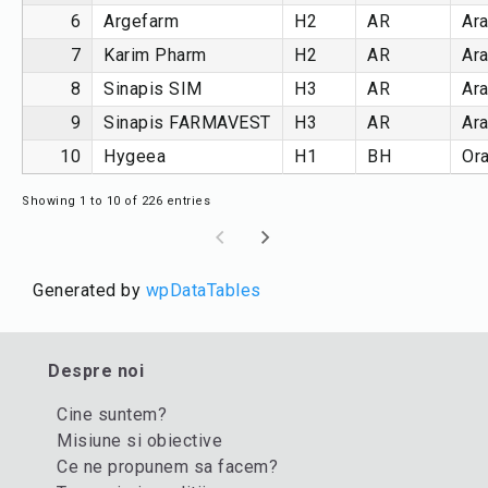
6
Argefarm
H2
AR
Ar
7
Karim Pharm
H2
AR
Ar
8
Sinapis SIM
H3
AR
Ar
9
Sinapis FARMAVEST
H3
AR
Ar
10
Hygeea
H1
BH
Or
Showing 1 to 10 of 226 entries
Generated by
wpDataTables
Despre noi
Cine suntem?
Misiune si obiective
Ce ne propunem sa facem?