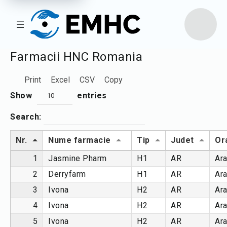
Farmacii HNC Romania
Print
Excel
CSV
Copy
Show
entries
10
Search:
Nr.
Nume farmacie
Tip
Judet
Or
1
Jasmine Pharm
H1
AR
Ar
2
Derryfarm
H1
AR
Ar
3
Ivona
H2
AR
Ar
4
Ivona
H2
AR
Ar
5
Ivona
H2
AR
Ar