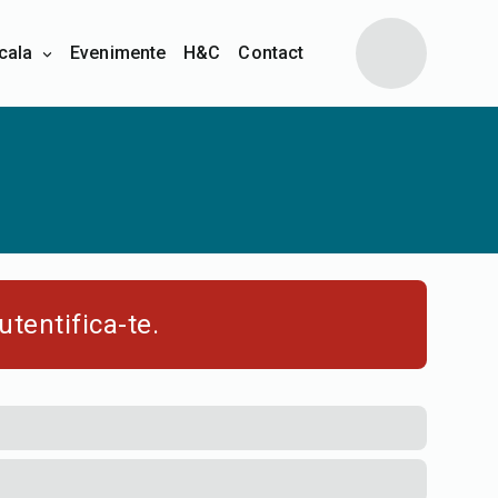
cala
Evenimente
H&C
Contact
utentifica-te
.