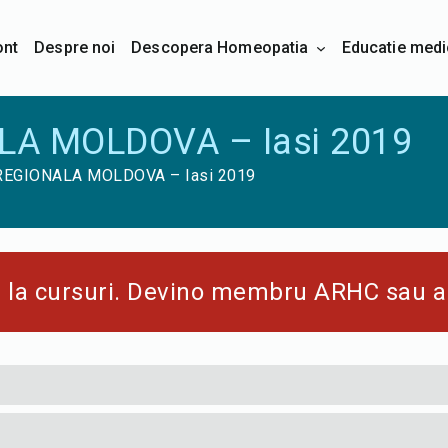
ont
Despre noi
Descopera Homeopatia
Educatie medi
A MOLDOVA – Iasi 2019
EGIONALA MOLDOVA – Iasi 2019
s la cursuri. Devino membru ARHC
sau
a