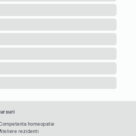
ursuri
Competenta homeopatie
Ateliere rezidenti